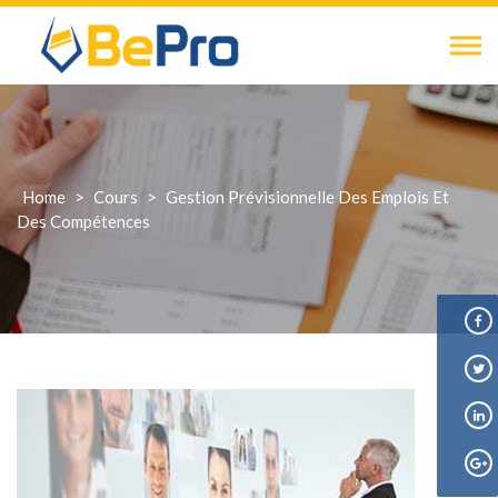
Skip
to
content
Home
>
Cours
>
Gestion Prévisionnelle Des Emplois Et
Des Compétences