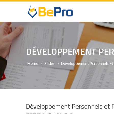
Skip
to
content
DÉVELOPPEMENT PER
Home
>
Slider
>
Développement Personnels Et 
Développement Personnels et P
Posted on
20 juin 2018
by
BePro