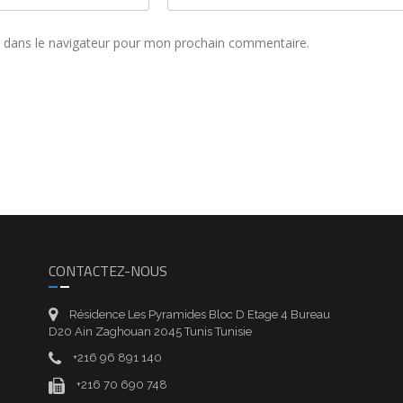
 dans le navigateur pour mon prochain commentaire.
CONTACTEZ-NOUS
Résidence Les Pyramides Bloc D Etage 4 Bureau
D20 Ain Zaghouan 2045 Tunis Tunisie
+216 96 891 140
+216 70 690 748