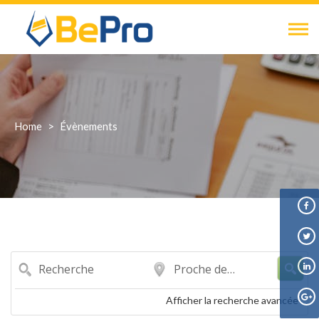
Skip
to
content
Home
>
Évènements
Recherche
Proche
de…
Afficher la recherche avancée