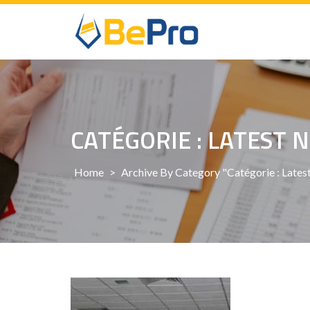
Skip
to
content
CATÉGORIE : LATEST 
Home
>
Archive By Category "Catégorie : Late